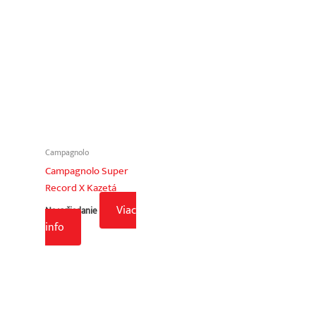
Campagnolo
Campagnolo Super
Record X Kazetá
Viac
Na vyžiadanie
info