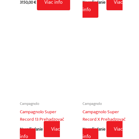
Viac info
Viac
3150,00
€
Na vyžiadanie
info
Campagnolo
Campagnolo
Campagnolo Super
Campagnolo Super
Record 13 Prehadzovač
Record X Prehadzovač
Viac
Viac
Na vyžiadanie
Na vyžiadanie
info
info