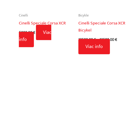
Cinelli
Bicykle
Cinelli Speciale Corsa XCR
Cinelli Speciale Corsa XCR
Bicykel
Viac
5000,00
€
Price
info
12500,00
€
–
13500,00
€
range:
Viac info
12500,00
through
13500,00