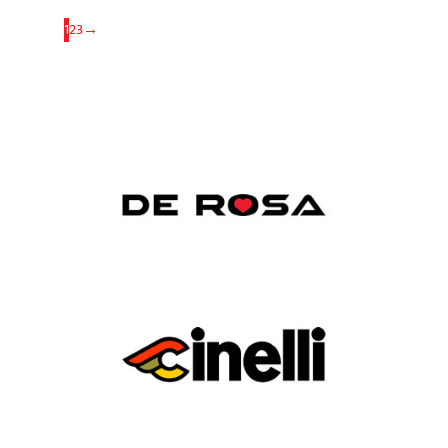
1
2
3
→