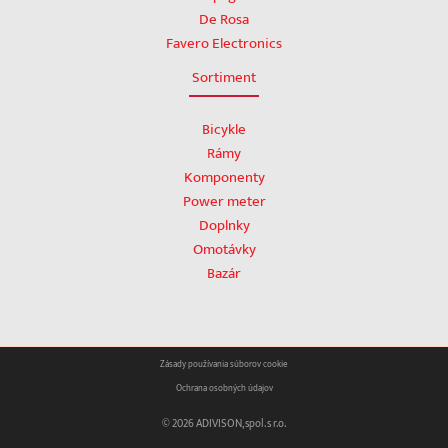
De Rosa
Favero Electronics
Sortiment
Bicykle
Rámy
Komponenty
Power meter
Doplnky
Omotávky
Bazár
Zásady používania súborov cookie
Ochrana osobných údajov
© 2026 ADIVISON, spol. s r.o.