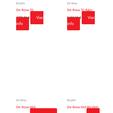
Bicykle
De Rosa
De Rosa 70
De Rosa 70 Rám
Viac
Viac
8770,00
€
5490,00
€
info
info
De Rosa
Bicykle
De Rosa Idol
De Rosa Idol Bicykel