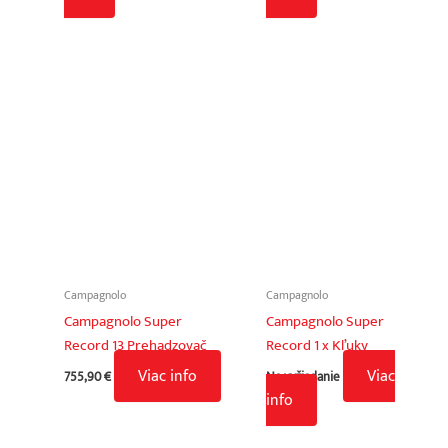
Campagnolo
Campagnolo
Campagnolo Super
Campagnolo Super
Record 13 Prehadzovač
Record 1 x Kľuky
Viac info
Viac
755,90
€
Na vyžiadanie
info