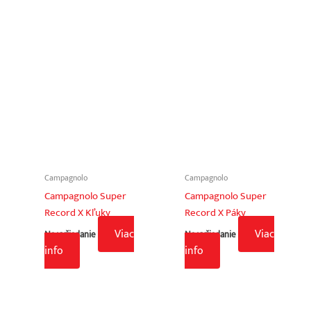
Campagnolo
Campagnolo
Campagnolo Super
Campagnolo Super
Record X Kľuky
Record X Páky
Viac
Viac
Na vyžiadanie
Na vyžiadanie
info
info