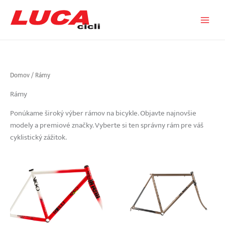
Preskočiť
na
obsah
Domov
/ Rámy
Rámy
Ponúkame široký výber rámov na bicykle. Objavte najnovšie
modely a premiové značky. Vyberte si ten správny rám pre váš
cyklistický zážitok.