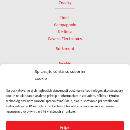
Znacky
Cinelli
Campagnolo
De Rosa
Favero Electronics
Sortiment
Bicykle
Rámy
Spravujte súhlas so súbormi
Komponenty
cookie
Power meter
Na poskytovanie tých najlepších skúseností používame technológie, ako sú súbory
Doplnky
cookie na ukladanie a/alebo prístup k informáciám o zariadení. Súhlas s týmito
Omotávky
technológiami nám umožní spracovávať údaje, ako je správanie pri prehliadaní
Bazár
alebo jedinečné ID na tejto stránke. Nesúhlas alebo odvolanie súhlasu môže
nepriaznivo ovplyvniť určité vlastnosti a funkcie.
Prijať