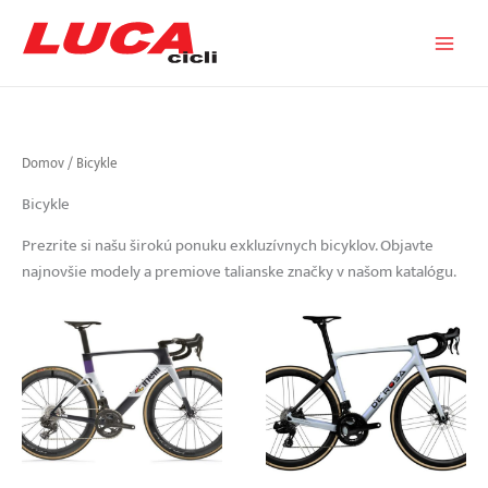
Preskočiť
na
obsah
Domov
/ Bicykle
Bicykle
Prezrite si našu širokú ponuku exkluzívnych bicyklov. Objavte
najnovšie modely a premiove talianske značky v našom katalógu.