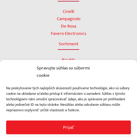
Cinelli
Campagnolo
De Rosa
Favero Electronics
Sortiment
Bicykle
Rámy
Spravujte súhlas so súbormi
Komponenty
cookie
Power meter
Na poskytovanie tých najlepších skúseností používame technológie, ako sú súbory
Doplnky
cookie na ukladanie a/alebo prístup k informáciám o zariadení. Súhlas s týmito
Omotávky
technológiami nám umožní spracovávať údaje, ako je správanie pri prehliadaní
Bazár
alebo jedinečné ID na tejto stránke. Nesúhlas alebo odvolanie súhlasu môže
nepriaznivo ovplyvniť určité vlastnosti a funkcie.
Prijať
Zásady používania súborov cookie