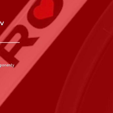
 v
mponenty