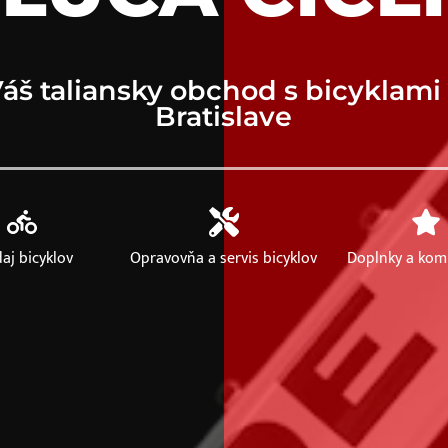
áš taliansky obchod s bicyklami
Bratislave
aj bicyklov
Opravovňa a servis bicyklov
Doplnky a ko