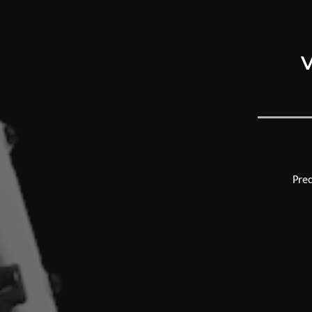
V
Pred