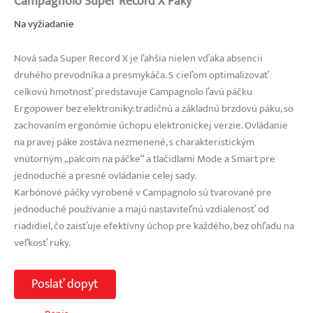
Campagnolo Super Record X Páky
Na vyžiadanie
Nová sada Super Record X je ľahšia nielen vďaka absencii
druhého prevodníka a presmykáča. S cieľom optimalizovať
celkovú hmotnosť predstavuje Campagnolo ľavú páčku
Ergopower bez elektroniky: tradičnú a základnú brzdovú páku, so
zachovaním ergonómie úchopu elektronickej verzie. Ovládanie
na pravej páke zostáva nezmenené, s charakteristickým
vnútorným „palcom na páčke“ a tlačidlami Mode a Smart pre
jednoduché a presné ovládanie celej sady.
Karbónové páčky vyrobené v Campagnolo sú tvarované pre
jednoduché používanie a majú nastaviteľnú vzdialenosť od
riadidiel, čo zaisťuje efektívny úchop pre každého, bez ohľadu na
veľkosť ruky.
Poslať dopyt