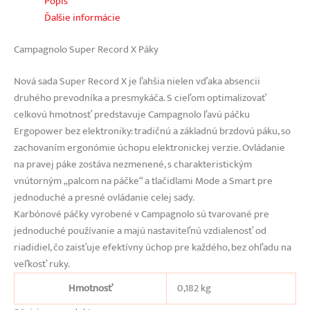
Popis
Ďalšie informácie
Campagnolo Super Record X Páky
Nová sada Super Record X je ľahšia nielen vďaka absencii
druhého prevodníka a presmykáča. S cieľom optimalizovať
celkovú hmotnosť predstavuje Campagnolo ľavú páčku
Ergopower bez elektroniky: tradičnú a základnú brzdovú páku, so
zachovaním ergonómie úchopu elektronickej verzie. Ovládanie
na pravej páke zostáva nezmenené, s charakteristickým
vnútorným „palcom na páčke“ a tlačidlami Mode a Smart pre
jednoduché a presné ovládanie celej sady.
Karbónové páčky vyrobené v Campagnolo sú tvarované pre
jednoduché používanie a majú nastaviteľnú vzdialenosť od
riadidiel, čo zaisťuje efektívny úchop pre každého, bez ohľadu na
veľkosť ruky.
Hmotnosť
0,182 kg