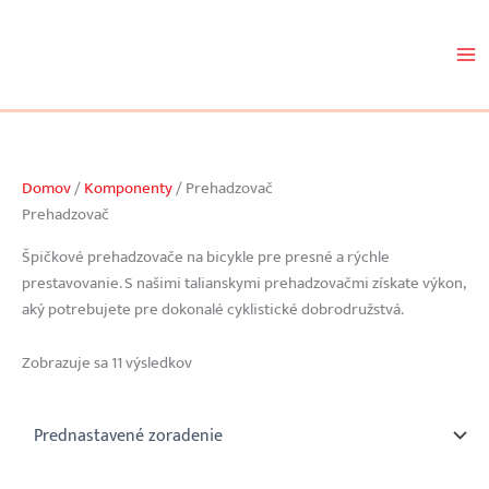
Preskočiť
na
obsah
Domov
/
Komponenty
/ Prehadzovač
Prehadzovač
Špičkové prehadzovače na bicykle pre presné a rýchle
prestavovanie. S našimi talianskymi prehadzovačmi získate výkon,
aký potrebujete pre dokonalé cyklistické dobrodružstvá.
Zobrazuje sa 11 výsledkov