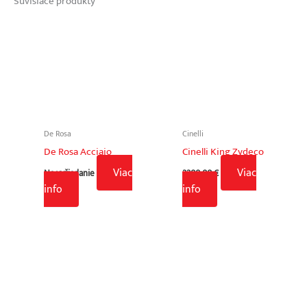
Súvisiace produkty
De Rosa
Cinelli
De Rosa Acciaio
Cinelli King Zydeco
Viac
Viac
Na vyžiadanie
2200,00
€
info
info