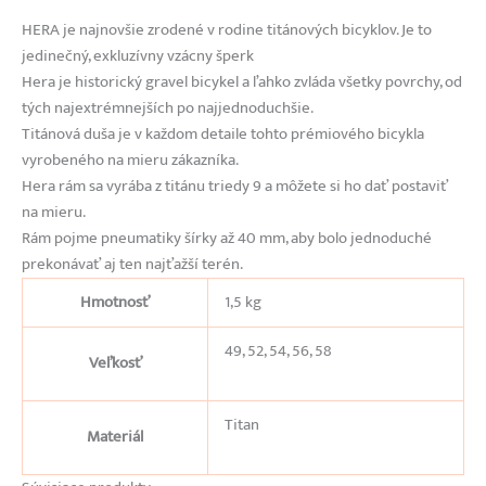
HERA je najnovšie zrodené v rodine titánových bicyklov. Je to
jedinečný, exkluzívny vzácny šperk
Hera je historický gravel bicykel a ľahko zvláda všetky povrchy, od
tých najextrémnejších po najjednoduchšie.
Titánová duša je v každom detaile tohto prémiového bicykla
vyrobeného na mieru zákazníka.
Hera rám sa vyrába z titánu triedy 9 a môžete si ho dať postaviť
na mieru.
Rám pojme pneumatiky šírky až 40 mm, aby bolo jednoduché
prekonávať aj ten najťažší terén.
Hmotnosť
1,5 kg
49, 52, 54, 56, 58
Veľkosť
Titan
Materiál