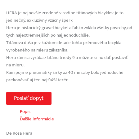
HERA je najnovšie zrodené v rodine titánových bicyklov. Je to
jedinečný, exkluzívny vzácny šperk
Hera je historický gravel bicykel a ľahko zvláda všetky povrchy, od
tých najextrémnejších po najjednoduchšie.
Titánová duša je v každom detaile tohto prémiového bicykla
vyrobeného na mieru zákazníka.
Hera rám sa vyrába z titánu triedy 9 a môžete si ho dať postaviť
na mieru.
Rám pojme pneumatiky šírky až 40 mm, aby bolo jednoduché
prekonávať aj ten najťažší terén.
Poslať dopyt
Popis
Ďalšie informácie
De Rosa Hera