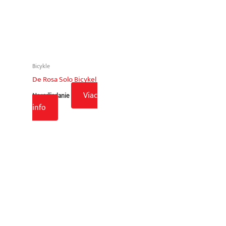
Bicykle
De Rosa Solo Bicykel
Viac
Na vyžiadanie
info