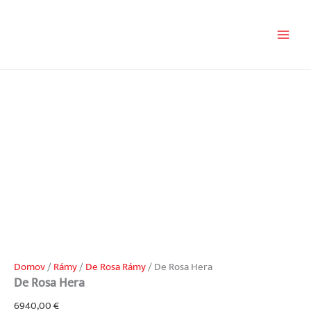
Preskočiť
na
obsah
Domov
/
Rámy
/
De Rosa Rámy
/ De Rosa Hera
De Rosa Hera
6940,00
€