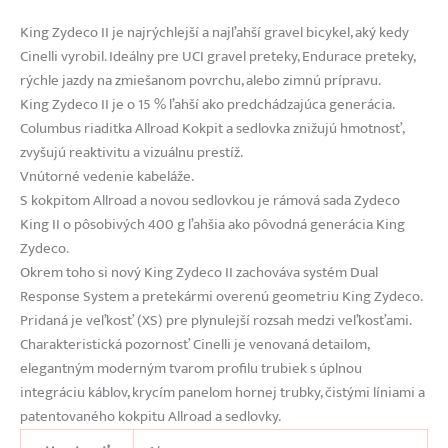
King Zydeco II je najrýchlejší a najľahší gravel bicykel, aký kedy
Cinelli vyrobil. Ideálny pre UCI gravel preteky, Endurace preteky,
rýchle jazdy na zmiešanom povrchu, alebo zimnú prípravu.
King Zydeco II je o 15 % ľahší ako predchádzajúca generácia.
Columbus riaditka Allroad Kokpit a sedlovka znižujú hmotnosť,
zvyšujú reaktivitu a vizuálnu prestíž.
Vnútorné vedenie kabeláže.
S kokpitom Allroad a novou sedlovkou je rámová sada Zydeco
King II o pôsobivých 400 g ľahšia ako pôvodná generácia King
Zydeco.
Okrem toho si nový King Zydeco II zachováva systém Dual
Response System a pretekármi overenú geometriu King Zydeco.
Pridaná je veľkosť (XS) pre plynulejší rozsah medzi veľkosťami.
Charakteristická pozornosť Cinelli je venovaná detailom,
elegantným moderným tvarom profilu trubiek s úplnou
integráciu káblov, krycím panelom hornej trubky, čistými líniami a
patentovaného kokpitu Allroad a sedlovky.