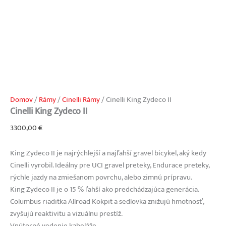
Domov
/
Rámy
/
Cinelli Rámy
/ Cinelli King Zydeco II
Cinelli King Zydeco II
3300,00
€
King Zydeco II je najrýchlejší a najľahší gravel bicykel, aký kedy
Cinelli vyrobil. Ideálny pre UCI gravel preteky, Endurace preteky,
rýchle jazdy na zmiešanom povrchu, alebo zimnú prípravu.
King Zydeco II je o 15 % ľahší ako predchádzajúca generácia.
Columbus riaditka Allroad Kokpit a sedlovka znižujú hmotnosť,
zvyšujú reaktivitu a vizuálnu prestíž.
Vnútorné vedenie kabeláže.