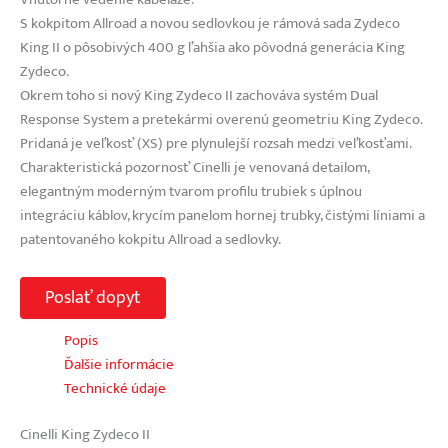
S kokpitom Allroad a novou sedlovkou je rámová sada Zydeco
King II o pôsobivých 400 g ľahšia ako pôvodná generácia King
Zydeco.
Okrem toho si nový King Zydeco II zachováva systém Dual
Response System a pretekármi overenú geometriu King Zydeco.
Pridaná je veľkosť (XS) pre plynulejší rozsah medzi veľkosťami.
Charakteristická pozornosť Cinelli je venovaná detailom,
elegantným moderným tvarom profilu trubiek s úplnou
integráciu káblov, krycím panelom hornej trubky, čistými líniami a
patentovaného kokpitu Allroad a sedlovky.
Poslať dopyt
Popis
Ďalšie informácie
Technické údaje
Cinelli King Zydeco II