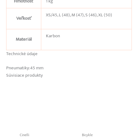
Hmotnosť
1 kg
XS/45, L (48), M (47), S (46), XL (50)
Veľkosť
Karbon
Materiál
Technické údaje
Pneumatiky: 45 mm
Súvisiace produkty
Cinelli
Bicykle